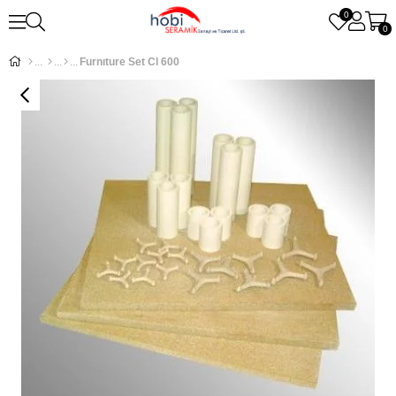
0
0
Furnıture Set Cl 600