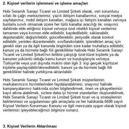
2. Kişisel verilerin işlenmesi ve işleme amaçları
Hobi Seramik Sanayi Ticaret ve Limited Şirketi olarak, veri sorumlusu
sıfatı ile çağrı merkezlerimiz, yazılı iletişim kanallarımız, sosyal medya
sayfalarımız, mobil iletişim kanalları, mağaza içi iletişim kanalları ve/veya
bunlarla sınırlı olmamak üzere her türlü kanallar aracılığı ile; onayınız
dahilinde elde ettiğimiz kişisel ve/veya özel nitelikli kişisel verileriniz
tamamen veya kısmen elde edilebilir, kaydedilebilir, saklanabilir,
depolanabilir, değiştirilebilir, güncellenebilir, periyodik olarak kontrol
edilebilir, yeniden düzenlenebilir, sınıflandırılabilir, işlendikleri amaç için
gerekli olan ya da ilgili kanunda öngörülen süre kadar muhafaza edilebilir,
kanuni ya da hizmete bağlı fiili gereklilikler halinde Hobi Seramik Sanayi
Ticaret ve Limited Şirketi'nın birlikte çalıştığı özel-tüzel kişilerle ya da
kanunen yükümlü olduğu kamu kurum ve kuruluşlarıyla ve/veya
Türkiye'de veya yurt dışında mukim olan ilgili 3. kişi gerçek kişi/tüzel
kişilerle paylaşılabilir/devredilebilir, kanuni ya da hizmete bağlı fiili
gereklilikler halinde yurtdışına aktarılabilir.
Hobi Seramik Sanayi Ticaret ve Limited Şirketi müşterilerinin
markalarımızın hizmetlerinden faydalanabilmesi, onayınız halinde
kampanyalarımız hakkında sizleri bilgilendirmek, öneri ve şikayetlerinizi
kayıt altına alabilmek, sizlere daha iyi hizmet standartları oluşturabilmek,
Hobi Seramik Sanayi Ticaret ve Limited Şirketi ticari ve iş stratejilerinin
belirlenmesi ve uygulanması gibi amaçlarla ve her halükarda 6698 sayılı
Kişisel Verilerin Korunması Kanunu ve ilgili mevzuata uygun olarak kişisel
verilerinizi işleyebileceğimizi bilginize sunarız.
3. Kişisel Verilerin Aktarılması