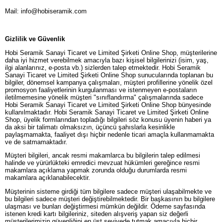
Mail:
info@hobiseramik.com
Gizlilik ve Güvenlik
Hobi Seramik Sanayi Ticaret ve Limited Şirketi Online Shop, müşterilerine
daha iyi hizmet verebilmek amacıyla bazı kişisel bilgilerinizi (isim, yaş,
ilgi alanlarınız, e-posta vb.) sizlerden talep etmektedir. Hobi Seramik
Sanayi Ticaret ve Limited Şirketi Online Shop sunucularında toplanan bu
bilgiler, dönemsel kampanya çalışmaları, müşteri profillerine yönelik özel
promosyon faaliyetlerinin kurgulanması ve istenmeyen e-postaların
iletilmemesine yönelik müşteri "sınıflandırma" çalışmalarında sadece
Hobi Seramik Sanayi Ticaret ve Limited Şirketi Online Shop bünyesinde
kullanılmaktadır. Hobi Seramik Sanayi Ticaret ve Limited Şirketi Online
Shop, üyelik formlarından topladığı bilgileri söz konusu üyenin haberi ya
da aksi bir talimatı olmaksızın, üçüncü şahıslarla kesinlikle
paylaşmamakta, faaliyet dışı hiçbir nedenle ticari amaçla kullanmamakta
ve de satmamaktadır.
Müşteri bilgileri, ancak resmi makamlarca bu bilgilerin talep edilmesi
halinde ve yürürlükteki emredici mevzuat hükümleri gereğince resmi
makamlara açıklama yapmak zorunda olduğu durumlarda resmi
makamlara açıklanabilecektir.
Müşterinin sisteme girdiği tüm bilgilere sadece müşteri ulaşabilmekte ve
bu bilgileri sadece müşteri değiştirebilmektedir. Bir başkasının bu bilgilere
ulaşması ve bunları değiştirmesi mümkün değildir. Ödeme sayfasında
istenen kredi kartı bilgileriniz, siteden alışveriş yapan siz değerli
müşterilerimizin güvenliğini en üst seviyede tutmak amacıyla hiçbir