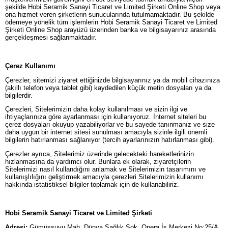
şekilde Hobi Seramik Sanayi Ticaret ve Limited Şirketi Online Shop veya
ona hizmet veren şirketlerin sunucularında tutulmamaktadır. Bu şekilde
ödemeye yönelik tüm işlemlerin Hobi Seramik Sanayi Ticaret ve Limited
Şirketi Online Shop arayüzü üzerinden banka ve bilgisayarınız arasında
gerçekleşmesi sağlanmaktadır.
Çerez Kullanımı
Çerezler, sitemizi ziyaret ettiğinizde bilgisayarınız ya da mobil cihazınıza
(akıllı telefon veya tablet gibi) kaydedilen küçük metin dosyaları ya da
bilgilerdir.
Çerezleri, Sitelerimizin daha kolay kullanılması ve sizin ilgi ve
ihtiyaçlarınıza göre ayarlanması için kullanıyoruz. İnternet siteleri bu
çerez dosyaları okuyup yazabiliyorlar ve bu sayede tanınmanız ve size
daha uygun bir internet sitesi sunulması amacıyla sizinle ilgili önemli
bilgilerin hatırlanması sağlanıyor (tercih ayarlarınızın hatırlanması gibi).
Çerezler ayrıca, Sitelerimiz üzerinde gelecekteki hareketlerinizin
hızlanmasına da yardımcı olur. Bunlara ek olarak, ziyaretçilerin
Sitelerimizi nasıl kullandığını anlamak ve Sitelerimizin tasarımını ve
kullanışlılığını geliştirmek amacıyla çerezleri Sitelerimizin kullanımı
hakkında istatistiksel bilgiler toplamak için de kullanabiliriz.
Hobi Seramik Sanayi Ticaret ve Limited Şirketi
Adresi:
Gümüşsuyu Mah. Dünya Sağlık Sok. Opera İş Merkezi No:25/A