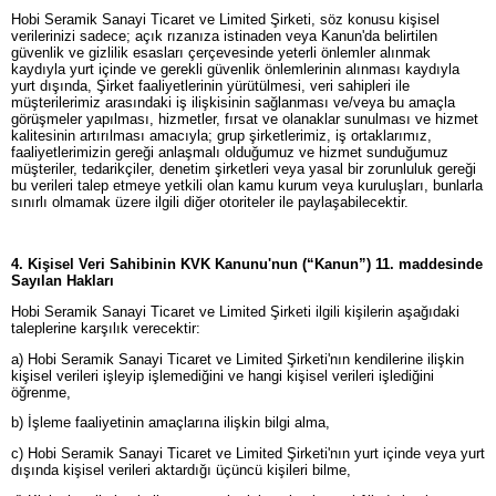
Hobi Seramik Sanayi Ticaret ve Limited Şirketi, söz konusu kişisel
verilerinizi sadece; açık rızanıza istinaden veya Kanun'da belirtilen
güvenlik ve gizlilik esasları çerçevesinde yeterli önlemler alınmak
kaydıyla yurt içinde ve gerekli güvenlik önlemlerinin alınması kaydıyla
yurt dışında, Şirket faaliyetlerinin yürütülmesi, veri sahipleri ile
müşterilerimiz arasındaki iş ilişkisinin sağlanması ve/veya bu amaçla
görüşmeler yapılması, hizmetler, fırsat ve olanaklar sunulması ve hizmet
kalitesinin artırılması amacıyla; grup şirketlerimiz, iş ortaklarımız,
faaliyetlerimizin gereği anlaşmalı olduğumuz ve hizmet sunduğumuz
müşteriler, tedarikçiler, denetim şirketleri veya yasal bir zorunluluk gereği
bu verileri talep etmeye yetkili olan kamu kurum veya kuruluşları, bunlarla
sınırlı olmamak üzere ilgili diğer otoriteler ile paylaşabilecektir.
4. Kişisel Veri Sahibinin KVK Kanunu'nun (“Kanun”) 11. maddesinde
Sayılan Hakları
Hobi Seramik Sanayi Ticaret ve Limited Şirketi ilgili kişilerin aşağıdaki
taleplerine karşılık verecektir:
a) Hobi Seramik Sanayi Ticaret ve Limited Şirketi'nın kendilerine ilişkin
kişisel verileri işleyip işlemediğini ve hangi kişisel verileri işlediğini
öğrenme,
b) İşleme faaliyetinin amaçlarına ilişkin bilgi alma,
c) Hobi Seramik Sanayi Ticaret ve Limited Şirketi'nın yurt içinde veya yurt
dışında kişisel verileri aktardığı üçüncü kişileri bilme,