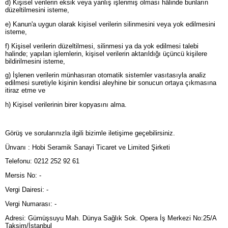
d) Kişisel verilerin eksik veya yanlış işlenmiş olması hâlinde bunların
düzeltilmesini isteme,
e) Kanun'a uygun olarak kişisel verilerin silinmesini veya yok edilmesini
isteme,
f) Kişisel verilerin düzeltilmesi, silinmesi ya da yok edilmesi talebi
halinde; yapılan işlemlerin, kişisel verilerin aktarıldığı üçüncü kişilere
bildirilmesini isteme,
g) İşlenen verilerin münhasıran otomatik sistemler vasıtasıyla analiz
edilmesi suretiyle kişinin kendisi aleyhine bir sonucun ortaya çıkmasına
itiraz etme ve
h) Kişisel verilerinin birer kopyasını alma.
Görüş ve sorularınızla ilgili bizimle iletişime geçebilirsiniz.
Ünvanı : Hobi Seramik Sanayi Ticaret ve Limited Şirketi
Telefonu: 0212 252 92 61
Mersis No: -
Vergi Dairesi: -
Vergi Numarası: -
Adresi: Gümüşsuyu Mah. Dünya Sağlık Sok. Opera İş Merkezi No:25/A
Taksim/İstanbul