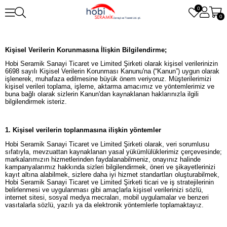
0
0
Kişisel Verilerin Korunmasına İlişkin Bilgilendirme;
Hobi Seramik Sanayi Ticaret ve Limited Şirketi olarak kişisel verilerinizin
6698 sayılı Kişisel Verilerin Korunması Kanunu'na (“Kanun”) uygun olarak
işlenerek, muhafaza edilmesine büyük önem veriyoruz. Müşterilerimizi
kişisel verileri toplama, işleme, aktarma amacımız ve yöntemlerimiz ve
buna bağlı olarak sizlerin Kanun'dan kaynaklanan haklarınızla ilgili
bilgilendirmek isteriz.
1. Kişisel verilerin toplanmasına ilişkin yöntemler
Hobi Seramik Sanayi Ticaret ve Limited Şirketi olarak, veri sorumlusu
sıfatıyla, mevzuattan kaynaklanan yasal yükümlülüklerimiz çerçevesinde;
markalarımızın hizmetlerinden faydalanabilmeniz, onayınız halinde
kampanyalarımız hakkında sizleri bilgilendirmek, öneri ve şikayetlerinizi
kayıt altına alabilmek, sizlere daha iyi hizmet standartları oluşturabilmek,
Hobi Seramik Sanayi Ticaret ve Limited Şirketi ticari ve iş stratejilerinin
belirlenmesi ve uygulanması gibi amaçlarla kişisel verilerinizi sözlü,
internet sitesi, sosyal medya mecraları, mobil uygulamalar ve benzeri
vasıtalarla sözlü, yazılı ya da elektronik yöntemlerle toplamaktayız.