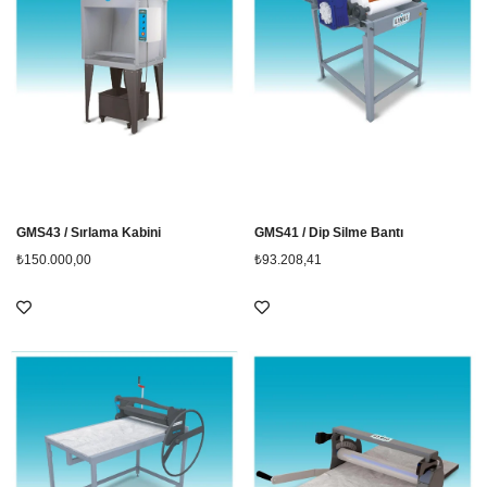
GMS43 / Sırlama Kabini
GMS41 / Dip Silme Bantı
₺150.000,00
₺93.208,41