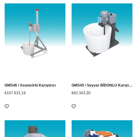
GMS46 / Asansörlü Karıştırıcı
GMS45 / Seyyar BİDONLU Karıştırıcı
₺107.631,19
₺62.343,30