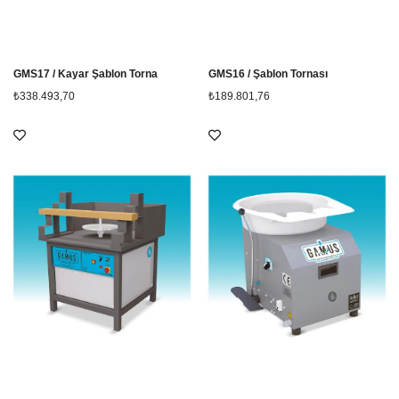
GMS17 / Kayar Şablon Torna
GMS16 / Şablon Tornası
₺338.493,70
₺189.801,76