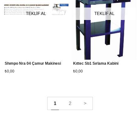
TEKLİF AL
TEKLİF AL
Shımpo Nra 04 Çamur Makinesi
Kıttec Sb1 Sırlama Kabini
₺0,00
₺0,00
1
2
>