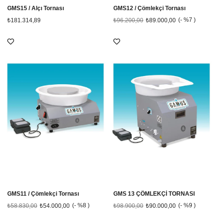
GMS15 / Alçı Tornası
GMS12 / Çömlekçi Tornası
%7
₺181.314,89
₺96.200,00
₺89.000,00
GMS11 / Çömlekçi Tornası
GMS 13 ÇÖMLEKÇİ TORNASI
%8
%9
₺58.830,00
₺54.000,00
₺98.900,00
₺90.000,00