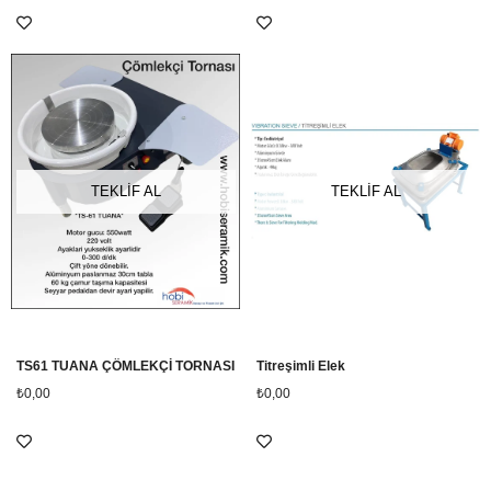
TEKLİF AL
TEKLİF AL
TS61 TUANA ÇÖMLEKÇİ TORNASI
Titreşimli Elek
₺0,00
₺0,00