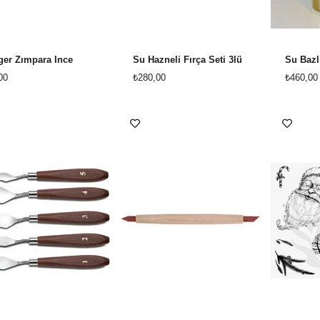
er Zımpara İnce
Su Hazneli Fırça Seti 3lü
Su Baz
00
₺280,00
₺460,00