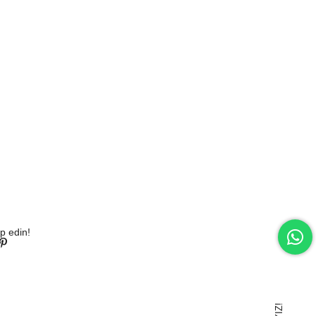
p edin!