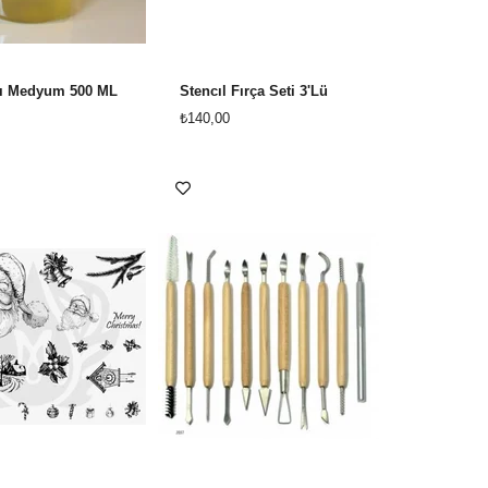
lı Medyum 500 ML
Stencıl Fırça Seti 3'Lü
₺140,00