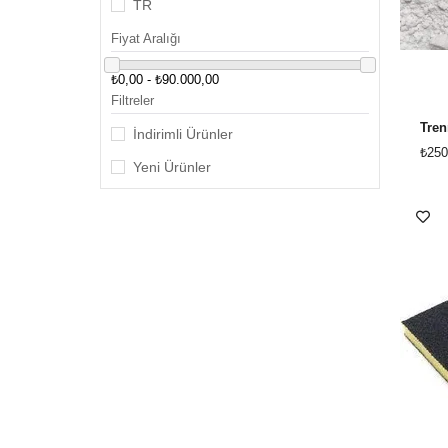
2502
TR
2503
Fiyat Aralığı
2504
₺0,00 - ₺90.000,00
Filtreler
İndirimli Ürünler
₺250
Yeni Ürünler