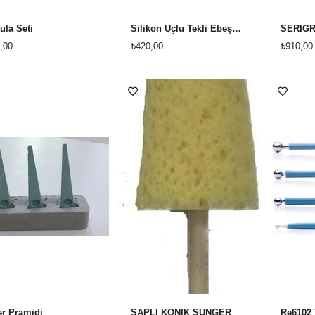
ula Seti
Silikon Uçlu Tekli Ebeşuar
,00
₺420,00
₺910,00
r Pramidi
SAPLI KONİK SÜNGER