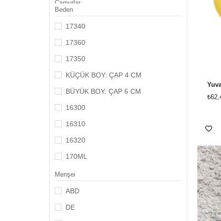
Çamurlar
Beden
Hazır Alçı Kalıplar
17340
Sırlar & Astarlar
17360
17350
KÜÇÜK BOY: ÇAP 4 CM
Yuva
BÜYÜK BOY: ÇAP 6 CM
₺62,
16300
16310
16320
170ML
17ML
Menşei
70ML
ABD
2501
DE