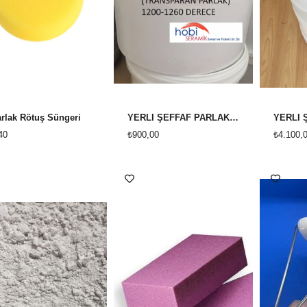
rlak Rötuş Süngeri
YERLİ ŞEFFAF PARLAK SIVI SIR *YÜKSEK DERECE *( 1200-1260 ) 5KG
40
₺900,00
₺4.100,