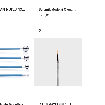
SERİGRAFİ MUTLU NOELLER DSS-0133
Seramik Modelaj Oyma Ve Temizleme Detay Seti 11'li
₺546,00
Re6102 Toplu Modelleme Set
RB110 MAYCO İNCE DETAY FIRÇASI