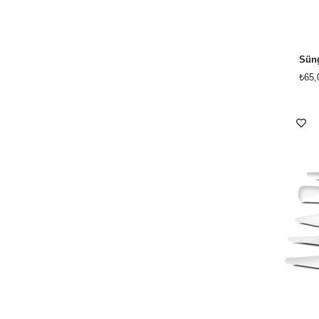
Süng
₺65,