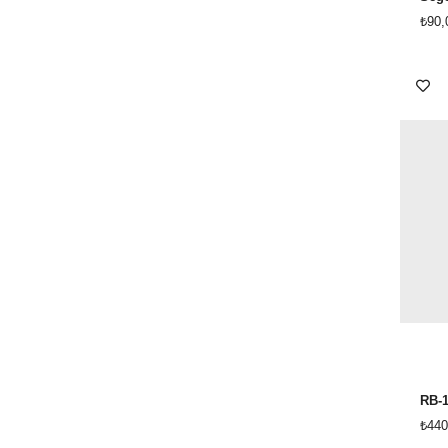
₺90,
RB-
₺440