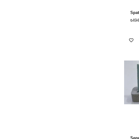
Spat
₺494
Sege