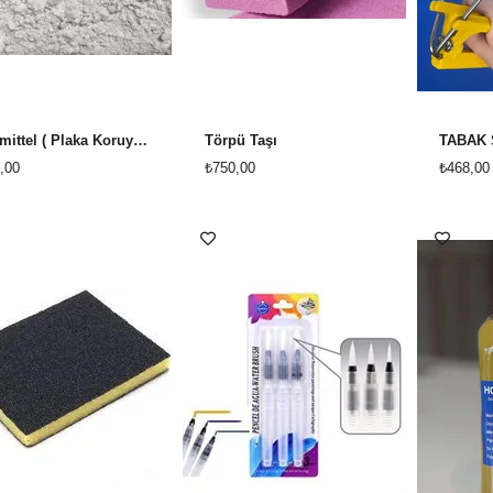
Trenmittel ( Plaka Koruyucu) 1 KİLO TOZ HALDE
Törpü Taşı
TABAK 
,00
₺750,00
₺468,00