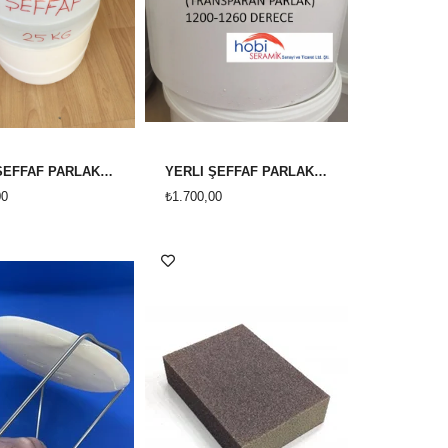
YERLİ ŞEFFAF PARLAK SIVI SIR *YÜKSEK DERECE *( 1200-1260 ) 25KG
YERLİ ŞEFFAF PARLAK SIVI SIR *YÜKSEK DERECE *( 1200-1260 ) 10KG
00
₺1.700,00