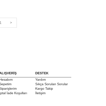
1
>
ALIŞVERİŞ
DESTEK
Hesabım
Yardım
Sepetim
Sıkça Sorulan Sorular
Siparişlerim
Kargo Takip
İptal İade Koşulları
İletişim