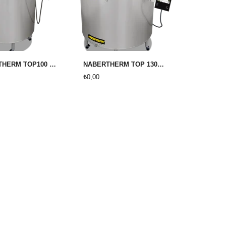
NABERTHERM TOP100 SERAMİK VE PORSELEN FIRINI ( YENİ AC 590 KUMANDA PANELLİ)
NABERTHERM TOP 130 SERAMİK VE PORSELEN FIRINI
₺0,00