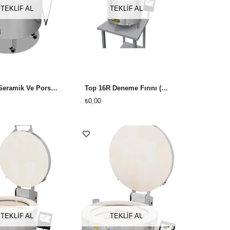
TEKLİF AL
TEKLİF AL
Top 45 Seramik Ve Porselen Fırını (evtipi) (YENİ AC590 KUMANDA PANELLİ)
Top 16R Deneme Fırını (YENİ AC 590 KUMANDA PANELLİ)
₺0,00
TEKLİF AL
TEKLİF AL