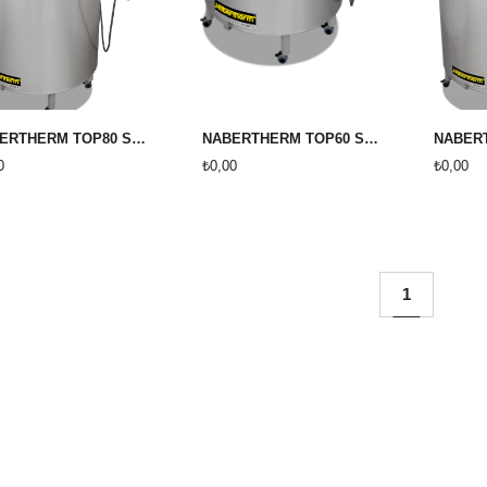
NABERTHERM TOP80 SERAMİK VE PORSELEN FIRINI ( YENİ AC 590 KUMANDA PANELLİ)
NABERTHERM TOP60 SERAMİK VE PORSELEN FIRINI ( YENİ AC 590 KUMANDA PANELLİ)
0
₺0,00
₺0,00
1