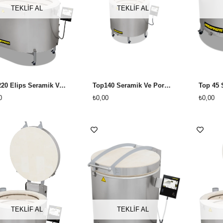
TEKLİF AL
TEKLİF AL
Top220 Elips Seramik Ve Porselen Fırını (SANAYİ TİPİ) (YENİ AC 590 KUMANDA PANELLİ)
Top140 Seramik Ve Porselen Fırını (SANAYİ TİPİ) (YENİ AC 590 KUMANDA PANELLİ)
0
₺0,00
₺0,00
TEKLİF AL
TEKLİF AL