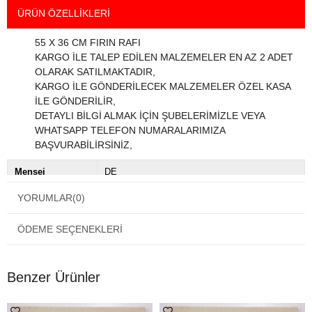
ÜRÜN ÖZELLIKLERI
55 X 36 CM FIRIN RAFI
KARGO İLE TALEP EDİLEN MALZEMELER EN AZ 2 ADET
OLARAK SATILMAKTADIR,
KARGO İLE GÖNDERİLECEK MALZEMELER ÖZEL KASA
İLE GÖNDERİLİR,
DETAYLI BİLGİ ALMAK İÇİN ŞUBELERİMİZLE VEYA
WHATSAPP TELEFON NUMARALARIMIZA
BAŞVURABİLİRSİNİZ,
Menşei
DE
Renk
Çok Renkli
YORUMLAR
(0)
ÖDEME SEÇENEKLERI
Benzer Ürünler