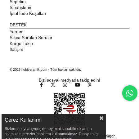
Sepetim
Siparişlerim
İptal İade Koşulları
DESTEK
Yardım
Sıkça Sorulan Sorular
Kargo Takip
İletişim
© 2025 hobiseramik.com - Tüm hakları saklıdır.
Bizi sosyal medyada takip edin!
Çerez Kullanımı
Sizlere en iyi alışveriş deneyimini sunabilmek adına
sitemizde çerezler(cookies) kullanmaktayız. Detaylı bilgi
Bu sitenin kurulumu
Keyo Digital
tarafından yapılmıştır.