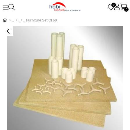
0
0
Furnıture Set Cl 60