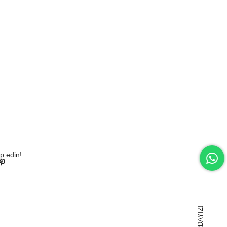
p edin!