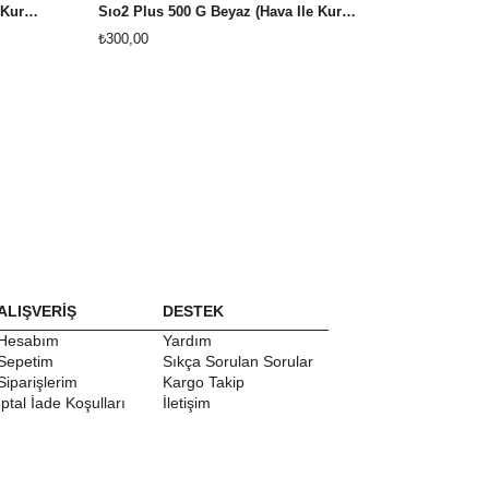
Sıo2 Plus 500 G Siyah (Hava İle Kuruyan Kil)
Sıo2 Plus 500 G Beyaz (Hava İle Kuruyan Kil)
₺300,00
₺700,00
ALIŞVERİŞ
DESTEK
Hesabım
Yardım
Sepetim
Sıkça Sorulan Sorular
Siparişlerim
Kargo Takip
İptal İade Koşulları
İletişim