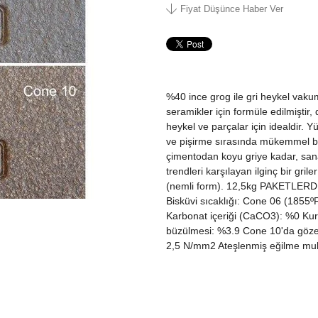
Fiyat Düşünce Haber Ver
%40 ince grog ile gri heykel vak
seramikler için formüle edilmiştir,
heykel ve parçalar için idealdir. 
ve pişirme sırasında mükemmel bir
çimentodan koyu griye kadar, san
trendleri karşılayan ilginç bir gri
(nemli form). 12,5kg PAKETLERDE
Bisküvi sıcaklığı: Cone 06 (1855ºF)
Karbonat içeriği (CaCO3): %0 Ku
büzülmesi: %3.9 Cone 10'da gözen
2,5 N/mm2 Ateşlenmiş eğilme muk
500ºC): 59.9x10^-7ºC^-1