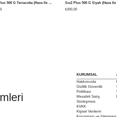
Sıo2 Plus 500 G Terracotta (Hava İle Kuruyan Kil)
0
₺300,00
KURUMSAL
Hakkımızda
Gizlilik Güvenlik
Politikası
mleri
Mesafeli Satış
Sözleşmesi
KVKK
Kişisel Verilerin
Korunması ve İşlenmesi