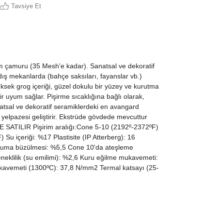
Tavsiye Et
um çamuru (35 Mesh'e kadar). Sanatsal ve dekoratif
 dış mekanlarda (bahçe saksıları, fayanslar vb.)
Yüksek grog içeriği, güzel dokulu bir yüzey ve kurutma
 uyum sağlar. Pişirme sıcaklığına bağlı olarak,
atsal ve dekoratif seramiklerdeki en avangard
ler yelpazesi geliştirir. Ekstrüde gövdede mevcuttur
 SATILIR Pişirim aralığı:Cone 5-10 (2192º-2372ºF)
 Su içeriği: %17 Plastisite (IP Atterberg): 16
ruma büzülmesi: %5,5 Cone 10'da ateşleme
eklilik (su emilimi): %2,6 Kuru eğilme mukavemeti:
avemeti (1300ºC): 37,8 N/mm2 Termal katsayı (25-