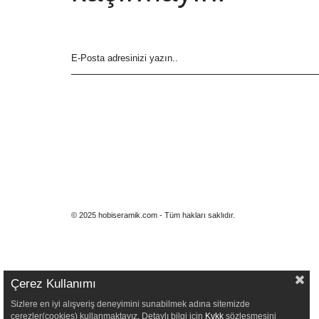
© 2025 hobiseramik.com - Tüm hakları saklıdır.
Çerez Kullanımı
Sizlere en iyi alışveriş deneyimini sunabilmek adına sitemizde
çerezler(cookies) kullanmaktayız. Detaylı bilgi için
Kvkk
sözleşmesini