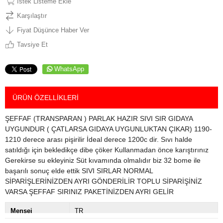
İstek Listeme Ekle
Karşılaştır
Fiyat Düşünce Haber Ver
Tavsiye Et
WhatsApp
ÜRÜN ÖZELLIKLERI
ŞEFFAF (TRANSPARAN ) PARLAK HAZIR SIVI SIR GIDAYA
UYGUNDUR ( ÇATLARSA GIDAYA UYGUNLUKTAN ÇIKAR) 1190-
1210 derece arası pişirilir İdeal derece 1200c dir. Sıvı halde
satıldığı için bekledikçe dibe çöker Kullanmadan önce karıştırınız
Gerekirse su ekleyiniz Süt kıvamında olmalıdır biz 32 bome ile
başarılı sonuç elde ettik SIVI SIRLAR NORMAL
SİPARİŞLERİNİZDEN AYRI GÖNDERİLİR TOPLU SİPARİŞİNİZ
VARSA ŞEFFAF SIRINIZ PAKETİNİZDEN AYRI GELİR
Menşei
TR