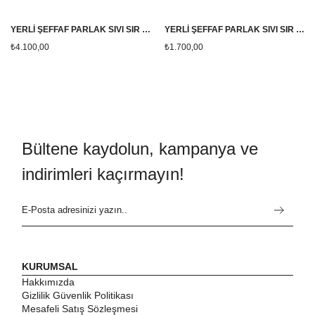
YERLİ ŞEFFAF PARLAK SIVI SIR *YÜKSEK DERECE *( 1200-1260 ) 25KG
YERLİ ŞEFFAF PARLAK SIVI SIR *YÜKSEK DERECE *( 1200-1260 ) 10KG
₺4.100,00
₺1.700,00
Bültene kaydolun, kampanya ve
indirimleri kaçırmayın!
KURUMSAL
Hakkımızda
Gizlilik Güvenlik Politikası
Mesafeli Satış Sözleşmesi