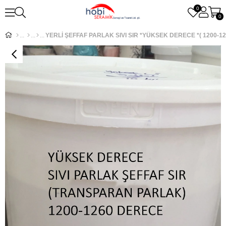
0
0
YERLİ ŞEFFAF PARLAK SIVI SIR *YÜKSEK DERECE *( 1200-12