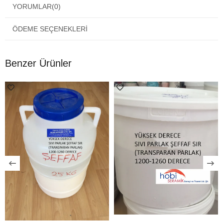
Renk
Çok Renkli
YORUMLAR
(0)
ÖDEME SEÇENEKLERI
Benzer Ürünler