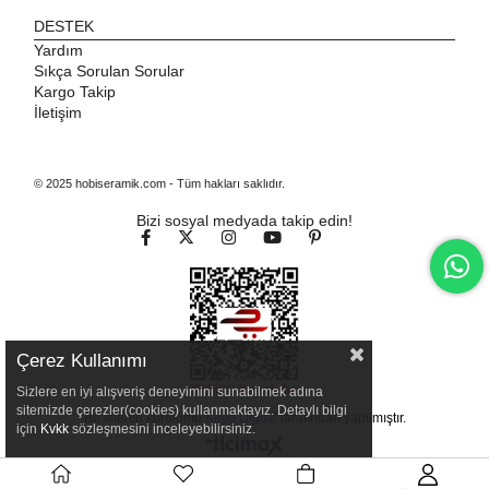
DESTEK
Yardım
Sıkça Sorulan Sorular
Kargo Takip
İletişim
© 2025 hobiseramik.com - Tüm hakları saklıdır.
Bizi sosyal medyada takip edin!
Çerez Kullanımı
Sizlere en iyi alışveriş deneyimini sunabilmek adına
sitemizde çerezler(cookies) kullanmaktayız. Detaylı bilgi
Bu sitenin kurulumu
Keyo Digital
tarafından yapılmıştır.
için
Kvkk
sözleşmesini inceleyebilirsiniz.