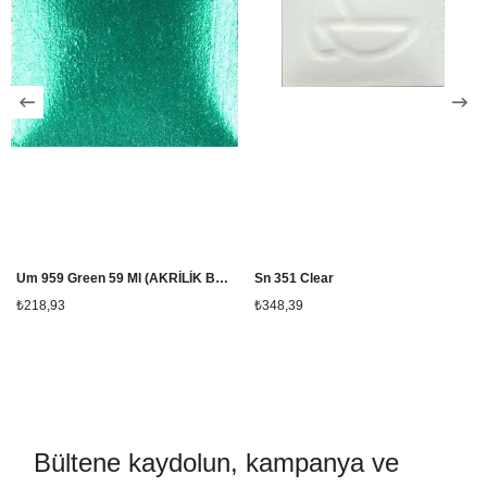
Um 959 Green 59 Ml (AKRİLİK BOYA)
Sn 351 Clear
₺218,93
₺348,39
Bültene kaydolun, kampanya ve