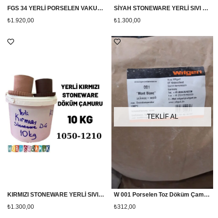
FGS 34 YERLİ PORSELEN VAKUM ÇAMUR
SİYAH STONEWARE YERLİ SIVI DÖKÜM ÇAMURU 10 KG (1190-1210)
₺1.920,00
₺1.300,00
TEKLİF AL
KIRMIZI STONEWARE YERLİ SIVI DÖKÜM ÇAMURU 10 KG (1190-1210)
W 001 Porselen Toz Döküm Çamuru 10 Kg
₺1.300,00
₺312,00