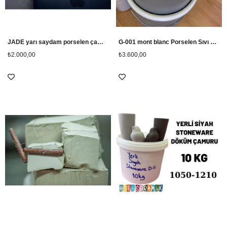
JADE yarı saydam porselen çamuru 5kg
G-001 mont blanc Porselen Sıvı Döküm Çamuru 10kg
₺2.000,00
₺3.600,00