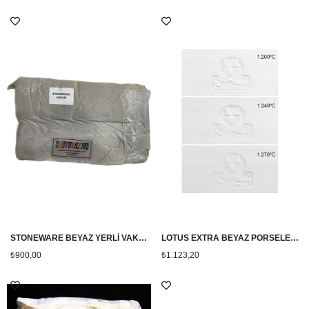
STONEWARE BEYAZ YERLİ VAKUM ÇAMUR 10KG (1000°-1250°)
LOTUS EXTRA BEYAZ PORSELEN ÇAMURU
₺900,00
₺1.123,20