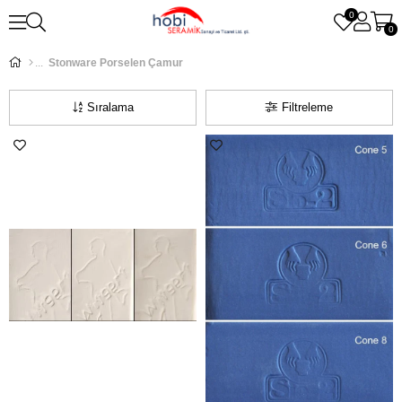
0
0
Stonware Porselen Çamur
Sıralama
Filtreleme