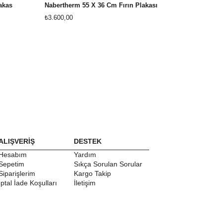
akas
Nabertherm 55 X 36 Cm Fırın Plakası
₺3.600,00
₺3.600,00
ALIŞVERİŞ
DESTEK
Hesabım
Yardım
Sepetim
Sıkça Sorulan Sorular
Siparişlerim
Kargo Takip
İptal İade Koşulları
İletişim