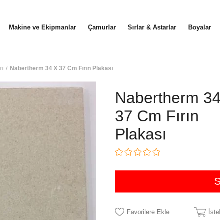
Makine ve Ekipmanlar
Çamurlar
Sırlar & Astarlar
Boyalar
rı
Nabertherm 34 X 37 Cm Fırın Plakası
Nabertherm 34
37 Cm Fırın
Plakası
Favorilere Ekle
İst