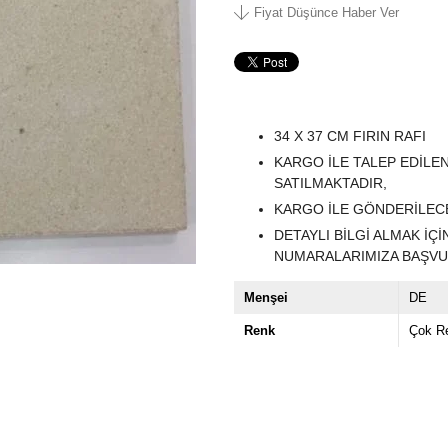
Fiyat Düşünce Haber Ver
34 X 37 CM FIRIN RAFI
KARGO İLE TALEP EDİLE
SATILMAKTADIR,
KARGO İLE GÖNDERİLECE
DETAYLI BİLGİ ALMAK İ
NUMARALARIMIZA BAŞVUR
Menşei
DE
Renk
Çok Re