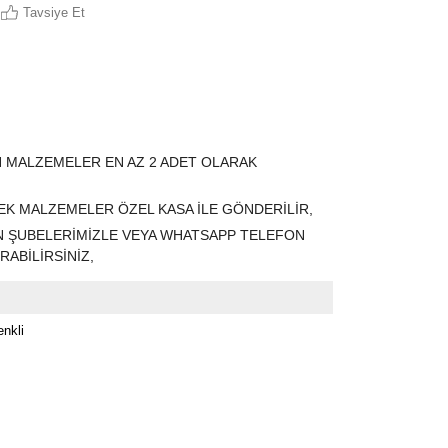
Tavsiye Et
N MALZEMELER EN AZ 2 ADET OLARAK
K MALZEMELER ÖZEL KASA İLE GÖNDERİLİR,
ÇİN ŞUBELERİMİZLE VEYA WHATSAPP TELEFON
ABİLİRSİNİZ,
nkli