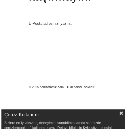
© 2025 hobiseramik.com - Tüm hakları saklıdır.
Çerez Kullanımı
Sizlere en iyi alışveriş deneyimini sunabilmek adına sitemizde
çerezler(cookies) kullanmaktayız. Detaylı bilgi için
Kvkk
sözleşmesini