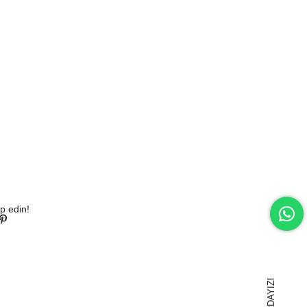
p edin!