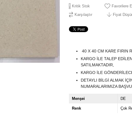
Kritik Stok
Favorilere 
Karşılaştır
Fiyat Düşü
40 X 40 CM KARE FIRIN 
KARGO İLE TALEP EDİLE
SATILMAKTADIR,
KARGO İLE GÖNDERİLECE
DETAYLI BİLGİ ALMAK İ
NUMARALARIMIZA BAŞVUR
Menşei
DE
Renk
Çok Re