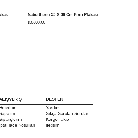
akas
Nabertherm 55 X 36 Cm Fırın Plakası
₺3.600,00
₺3.600,00
ALIŞVERİŞ
DESTEK
Hesabım
Yardım
Sepetim
Sıkça Sorulan Sorular
Siparişlerim
Kargo Takip
İptal İade Koşulları
İletişim