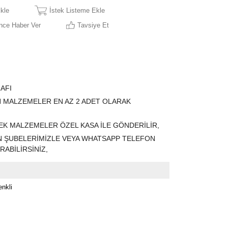
Ekle
İstek Listeme Ekle
nce Haber Ver
Tavsiye Et
RAFI
N MALZEMELER EN AZ 2 ADET OLARAK
K MALZEMELER ÖZEL KASA İLE GÖNDERİLİR,
ÇİN ŞUBELERİMİZLE VEYA WHATSAPP TELEFON
ABİLİRSİNİZ,
nkli