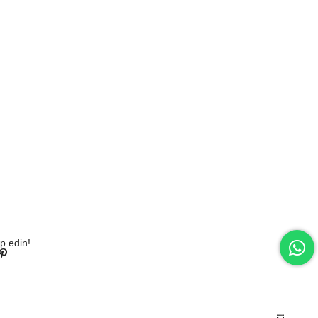
p edin!