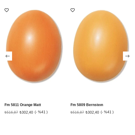
Fm 5811 Orange Matt
Fm 5809 Bernsteın
%41
%41
₺516,87
₺302,40
₺516,87
₺302,40