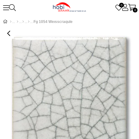
0
0
Fg 1054 Weısscraqule