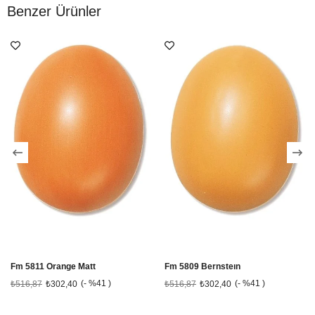
Benzer Ürünler
Fm 5811 Orange Matt
Fm 5809 Bernsteın
%41
%41
₺516,87
₺302,40
₺516,87
₺302,40