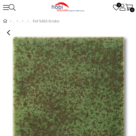
0
0
Fef 5402 Kroko