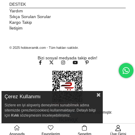
DESTEK
Yardım
Sıkça Sorulan Sorular
Kargo Takip
İletişim
© 2025 hobiseramik.com - Tüm hakları saklıdır.
Bizi sosyal medyada takip edin!
Çerez Kullanımı
Sizlere en iyi alışveriş deneyimini sunabilmek adına
sitemizde çerezler(cookies) kullanmaktayız. Detaylı bilgi
Bu sitenin kurulumu
Keyo Digital
tarafından yapılmıştır.
için
Kvkk
sözleşmesini inceleyebilirsiniz.
Anasayfa
Favorilerim
Sepetim
Üye Girişi