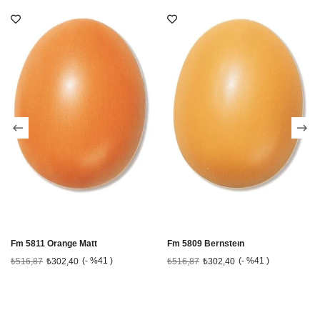
Fm 5811 Orange Matt
Fm 5809 Bernsteın
%41
%41
₺516,87
₺302,40
₺516,87
₺302,40