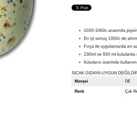
1020-1060c arasında pişirim
En iyi sonuç 1050c de alınm
Fırça ile uygulamarda en az 
230ml ve 920 ml kutularda s
Kutuların üzerinde kullanım t
SICAK GIDAYA UYGUN DEĞİLDİ
Menşei
DE
Renk
Çok Re