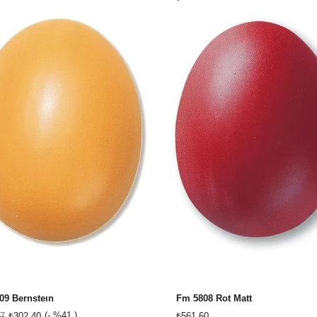
09 Bernsteın
Fm 5808 Rot Matt
%41
7
₺302,40
₺561,60