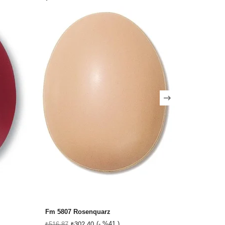
Fm 5807 Rosenquarz
Fg 1061 Pı
%41
₺516,87
₺302,40
₺516,87