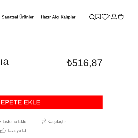
Sanatsal Ürünler
Hazır Alçı Kalıplar
0
ıa
₺516,87
ek Listeme Ekle
Karşılaştır
Tavsiye Et