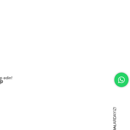
p edin!
BURALARDAYIZ!