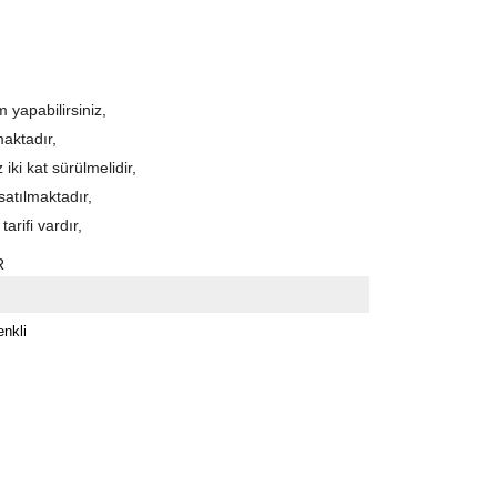
 yapabilirsiniz,
aktadır,
iki kat sürülmelidir,
atılmaktadır,
arifi vardır,
R
nkli