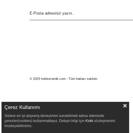
© 2025 hobiseramik.com - Tüm hakları saklıdır.
Çerez Kullanımı
Sizlere en iyi alışveriş deneyimini sunabilmek adına sitemizde
çerezler(cookies) kullanmaktayız. Detaylı bilgi için
Kvkk
sözleşmesini
inceleyebilirsiniz.