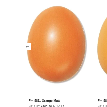
Fm 5811 Orange Matt
Fm 58
%41
₺516,87
₺302,40
₺516,8