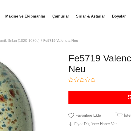
Makine ve Ekipmanlar
Çamurlar
Sırlar & Astarlar
Boyalar
amik Sırları (1020-1080c)
Fe5719 Valencıa Neu
Fe5719 Valenc
Neu
Favorilere Ekle
İst
Fiyat Düşünce Haber Ver