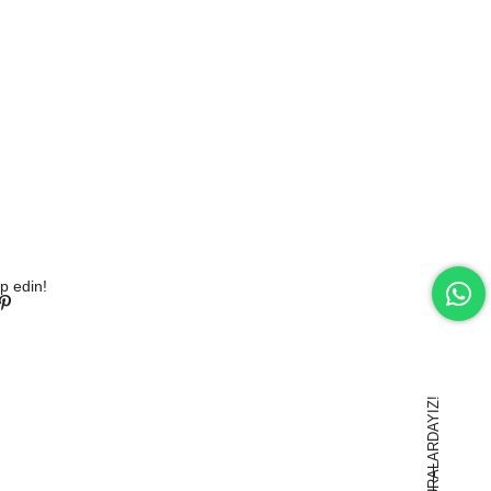
p edin!
BURALARDAYIZ!