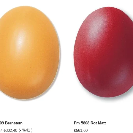
09 Bernsteın
Fm 5808 Rot Matt
%41
7
₺302,40
₺561,60