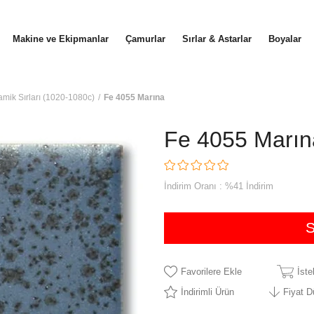
Makine ve Ekipmanlar
Çamurlar
Sırlar & Astarlar
Boyalar
amik Sırları (1020-1080c)
Fe 4055 Marına
Fe 4055 Marın
İndirim Oranı
:
%
41
İndirim
Favorilere Ekle
İst
İndirimli Ürün
Fiyat 