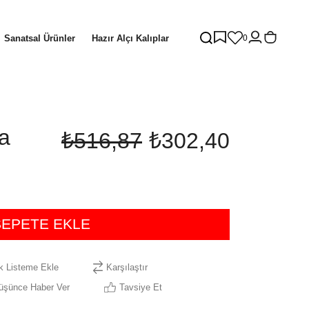
Sanatsal Ürünler
Hazır Alçı Kalıplar
0
a
₺516,87
₺302,40
ek Listeme Ekle
Karşılaştır
Düşünce Haber Ver
Tavsiye Et