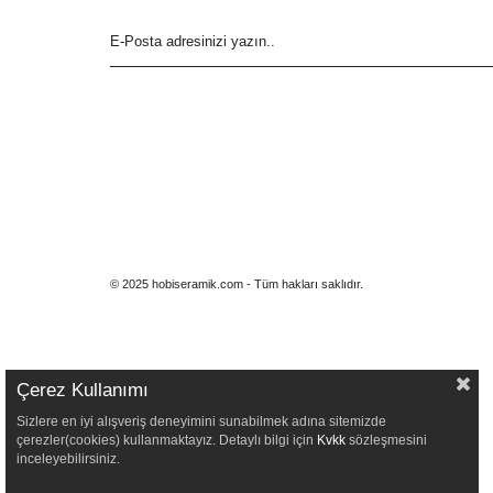
© 2025 hobiseramik.com - Tüm hakları saklıdır.
Çerez Kullanımı
Sizlere en iyi alışveriş deneyimini sunabilmek adına sitemizde
çerezler(cookies) kullanmaktayız. Detaylı bilgi için
Kvkk
sözleşmesini
inceleyebilirsiniz.