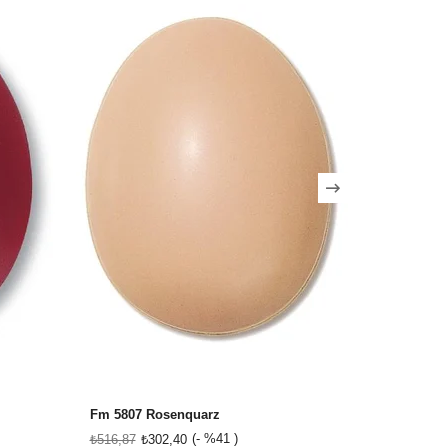
Fm 5807 Rosenquarz
Fg 1061 Pı
%41
₺516,87
₺302,40
₺516,87